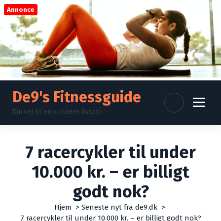
V
Annonce
i
d
e
r
e
t
i
l
De9's Fitnessguide
i
Din vej til en sundere livsstil
n
d
h
o
7 racercykler til under
l
10.000 kr. – er billigt
d
godt nok?
Hjem
>
Seneste nyt fra de9.dk
>
7 racercykler til under 10.000 kr. – er billigt godt nok?