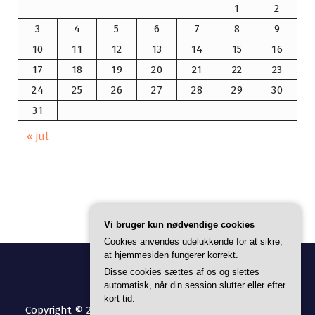
1
2
3
4
5
6
7
8
9
10
11
12
13
14
15
16
17
18
19
20
21
22
23
24
25
26
27
28
29
30
31
« jul
Vi bruger kun nødvendige cookies
Cookies anvendes udelukkende for at sikre,
at hjemmesiden fungerer korrekt.
Disse cookies sættes af os og slettes
automatisk, når din session slutter eller efter
kort tid.
Copyright © 2026 De9's Fitnessguide | Powered by
Avril