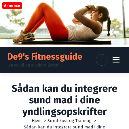
V
Annonce
i
d
e
r
e
t
i
l
De9's Fitnessguide
i
Din vej til en sundere livsstil
n
d
h
Sådan kan du integrere
o
l
sund mad i dine
d
yndlingsopskrifter
Hjem
>
Sund kost og Træning
>
Sådan kan du integrere sund mad i dine