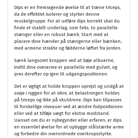
Dips er en fremragende øvelse til at træne triceps,
da de effektivt isolerer og styrker denne
muskelgruppe. For at udføre dips korrekt skal du
finde et stabilt underlag, som f.eks. to parallelle
stænger eller en robust bænk. Start med at
placere dine hænder på stængerne eller bænken,
med armene strakte og fødderne løftet fra jorden.
Sænk langsomt kroppen ved at bøje albuerne,
indtil dine overarme er parallelle med gulvet, og
pres derefter op igen til udgangspositionen.
Det er vigtigt at holde kroppen oprejst og undgå at
svaje i ryggen for at sikre, at belastningen holdes
på triceps og ikke på skuldrene. Dips kan tilpasses
til forskellige niveauer ved at ændre fodpositionen
eller ved at tilføje vægt for ekstra modstand.
Uanset om du er nybegynder eller erfaren, er dips
en essentiel øvelse for at opbygge stålstærke arme
og forbedre din overordnede overkropsstyrke.