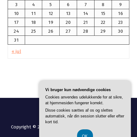
3
4
5
6
7
8
9
10
11
12
13
14
15
16
17
18
19
20
21
22
23
24
25
26
27
28
29
30
31
« jul
Vi bruger kun nødvendige cookies
Cookies anvendes udelukkende for at sikre,
at hjemmesiden fungerer korrekt.
Disse cookies sættes af os og slettes
automatisk, når din session slutter eller efter
kort tid.
Copyright © 2026 De9's Fitnessguide | Powered by
Avril
WordPress Theme
OK