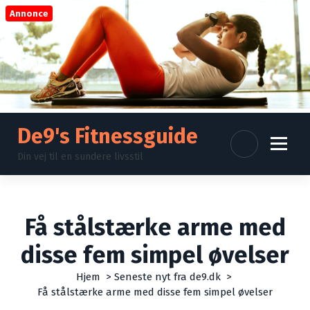
V
Annonce
i
d
e
r
e
t
i
l
De9's Fitnessguide
i
Din vej til en sundere livsstil
n
d
h
o
Få stålstærke arme med
l
d
disse fem simpel øvelser
Hjem
>
Seneste nyt fra de9.dk
>
Få stålstærke arme med disse fem simpel øvelser