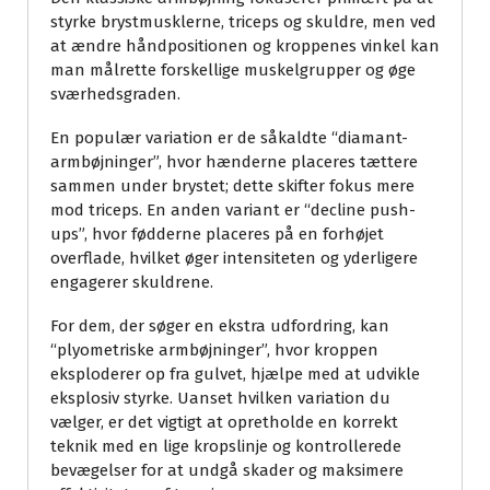
styrke brystmusklerne, triceps og skuldre, men ved
at ændre håndpositionen og kroppenes vinkel kan
man målrette forskellige muskelgrupper og øge
sværhedsgraden.
En populær variation er de såkaldte “diamant-
armbøjninger”, hvor hænderne placeres tættere
sammen under brystet; dette skifter fokus mere
mod triceps. En anden variant er “decline push-
ups”, hvor fødderne placeres på en forhøjet
overflade, hvilket øger intensiteten og yderligere
engagerer skuldrene.
For dem, der søger en ekstra udfordring, kan
“plyometriske armbøjninger”, hvor kroppen
eksploderer op fra gulvet, hjælpe med at udvikle
eksplosiv styrke. Uanset hvilken variation du
vælger, er det vigtigt at opretholde en korrekt
teknik med en lige kropslinje og kontrollerede
bevægelser for at undgå skader og maksimere