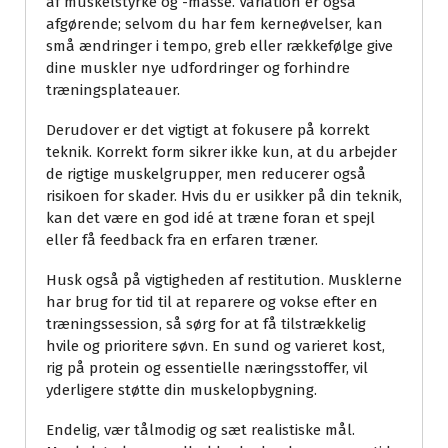
af muskelstyrke og -masse. Variation er også
afgørende; selvom du har fem kerneøvelser, kan
små ændringer i tempo, greb eller rækkefølge give
dine muskler nye udfordringer og forhindre
træningsplateauer.
Derudover er det vigtigt at fokusere på korrekt
teknik. Korrekt form sikrer ikke kun, at du arbejder
de rigtige muskelgrupper, men reducerer også
risikoen for skader. Hvis du er usikker på din teknik,
kan det være en god idé at træne foran et spejl
eller få feedback fra en erfaren træner.
Husk også på vigtigheden af restitution. Musklerne
har brug for tid til at reparere og vokse efter en
træningssession, så sørg for at få tilstrækkelig
hvile og prioritere søvn. En sund og varieret kost,
rig på protein og essentielle næringsstoffer, vil
yderligere støtte din muskelopbygning.
Endelig, vær tålmodig og sæt realistiske mål.