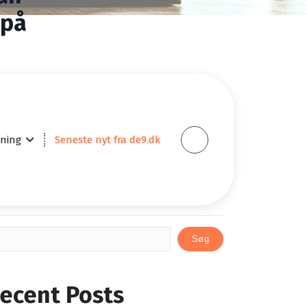
 på
elstien
ning
Seneste nyt fra de9.dk
øg
Søg
ecent Posts