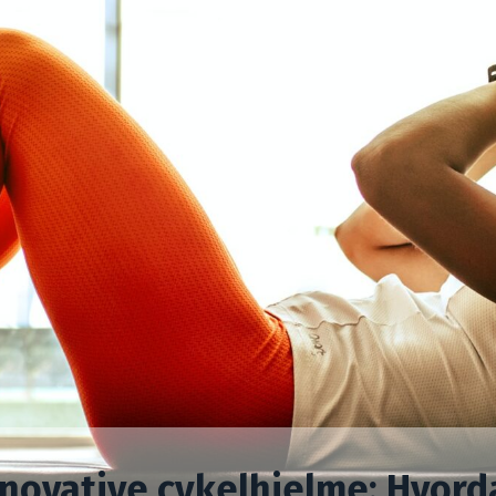
nnovative cykelhjelme: Hvord