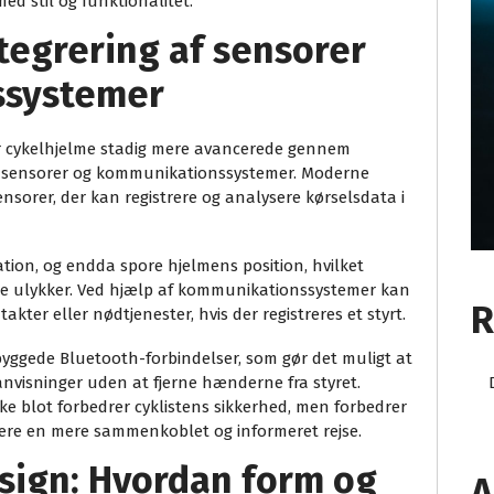
d stil og funktionalitet.
tegrering af sensorer
ssystemer
ver cykelhjelme stadig mere avancerede gennem
er sensorer og kommunikationssystemer. Moderne
sorer, der kan registrere og analysere kørselsdata i
tion, og endda spore hjelmens position, hvilket
elle ulykker. Ved hjælp af kommunikationssystemer kan
R
ter eller nødtjenester, hvis der registreres et styrt.
byggede Bluetooth-forbindelser, som gør det muligt at
-anvisninger uden at fjerne hænderne fra styret.
ke blot forbedrer cyklistens sikkerhed, men forbedrer
vere en mere sammenkoblet og informeret rejse.
sign: Hvordan form og
A