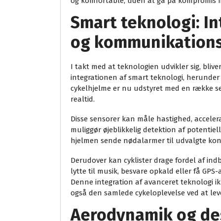
og komfortable, uden at gå på kompromis me
Smart teknologi: In
og kommunikation
I takt med at teknologien udvikler sig, bli
integrationen af smart teknologi, herund
cykelhjelme er nu udstyret med en række sen
realtid.
Disse sensorer kan måle hastighed, accelera
muliggør øjeblikkelig detektion af potenti
hjelmen sende nødalarmer til udvalgte kontak
Derudover kan cyklister drage fordel af ind
lytte til musik, besvare opkald eller få GPS
Denne integration af avanceret teknologi ik
også den samlede cykeloplevelse ved at le
Aerodynamik og de