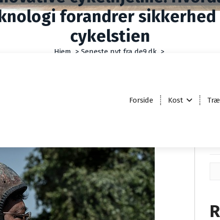
knologi forandrer sikkerhed
cykelstien
Hjem
>
Seneste nyt fra de9.dk
>
tive cykelhjelme: Hvordan teknologi forandrer sikkerhed på cyk
Forside
Kost
Træ
S
R