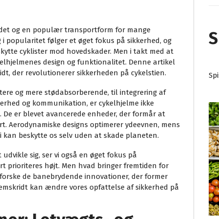
lledet og en populær transportform for mange
S
 popularitet følger et øget fokus på sikkerhed, og
eskytte cyklister mod hovedskader. Men i takt med at
kelhjelmenes design og funktionalitet. Denne artikel
idt, der revolutionerer sikkerheden på cykelstien.
Sp
ttere og mere stødabsorberende, til integrering af
kerhed og kommunikation, er cykelhjelme ikke
 De er blevet avancerede enheder, der formår at
ort. Aerodynamiske designs optimerer ydeevnen, mens
vi kan beskytte os selv uden at skade planeten.
udvikle sig, ser vi også en øget fokus på
t prioriteres højt. Men hvad bringer fremtiden for
dforske de banebrydende innovationer, der former
remskridt kan ændre vores opfattelse af sikkerhed på