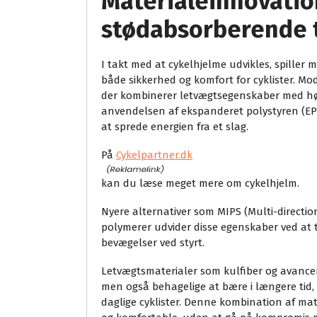
Materialeinnovatio
stødabsorberende 
I takt med at cykelhjelme udvikles, spiller 
både sikkerhed og komfort for cyklister. Mo
der kombinerer letvægtsegenskaber med høj
anvendelsen af ekspanderet polystyren (EPS)
at sprede energien fra et slag.
På
Cykelpartner.dk
kan du læse meget mere om cykelhjelm.
Nyere alternativer som MIPS (Multi-directi
polymerer udvider disse egenskaber ved at 
bevægelser ved styrt.
Letvægtsmaterialer som kulfiber og avancered
men også behagelige at bære i længere tid, 
daglige cyklister. Denne kombination af mate