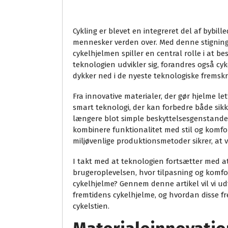
Cykling er blevet en integreret del af bybi
mennesker verden over. Med denne stigning i
cykelhjelmen spiller en central rolle i at b
teknologien udvikler sig, forandres også cy
dykker ned i de nyeste teknologiske fremskr
Fra innovative materialer, der gør hjelme le
smart teknologi, der kan forbedre både sik
længere blot simple beskyttelsesgenstande.
kombinere funktionalitet med stil og komf
miljøvenlige produktionsmetoder sikrer, at 
I takt med at teknologien fortsætter med at 
brugeroplevelsen, hvor tilpasning og komfor
cykelhjelme? Gennem denne artikel vil vi u
fremtidens cykelhjelme, og hvordan disse f
cykelstien.