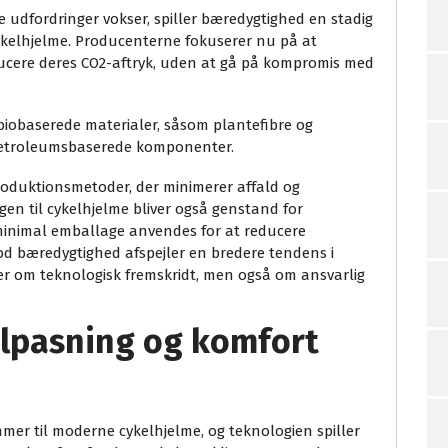
 udfordringer vokser, spiller bæredygtighed en stadig
cykelhjelme. Producenterne fokuserer nu på at
ucere deres CO2-aftryk, uden at gå på kompromis med
iobaserede materialer, såsom plantefibre og
e petroleumsbaserede komponenter.
roduktionsmetoder, der minimerer affald og
n til cykelhjelme bliver også genstand for
 minimal emballage anvendes for at reducere
mod bæredygtighed afspejler en bredere tendens i
er om teknologisk fremskridt, men også om ansvarlig
ilpasning og komfort
mer til moderne cykelhjelme, og teknologien spiller