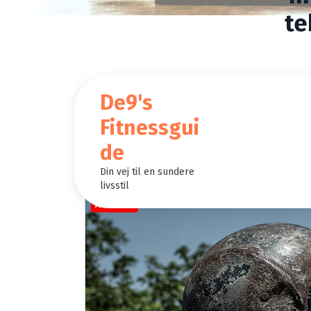
te
Innova
De9's
Fitnessgui
de
Din vej til en sundere
livsstil
Annonce