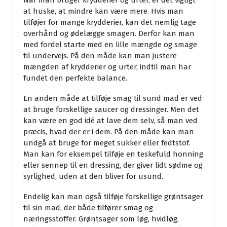
Når man bruger krydderier og urter, er det vigtigt
at huske, at mindre kan være mere. Hvis man
tilføjer for mange krydderier, kan det nemlig tage
overhånd og ødelægge smagen. Derfor kan man
med fordel starte med en lille mængde og smage
til undervejs. På den måde kan man justere
mængden af krydderier og urter, indtil man har
fundet den perfekte balance.
En anden måde at tilføje smag til sund mad er ved
at bruge forskellige saucer og dressinger. Men det
kan være en god idé at lave dem selv, så man ved
præcis, hvad der er i dem. På den måde kan man
undgå at bruge for meget sukker eller fedtstof.
Man kan for eksempel tilføje en teskefuld honning
eller sennep til en dressing, der giver lidt sødme og
syrlighed, uden at den bliver for usund.
Endelig kan man også tilføje forskellige grøntsager
til sin mad, der både tilfører smag og
næringsstoffer. Grøntsager som løg, hvidløg,