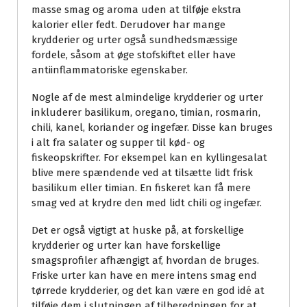
masse smag og aroma uden at tilføje ekstra
kalorier eller fedt. Derudover har mange
krydderier og urter også sundhedsmæssige
fordele, såsom at øge stofskiftet eller have
antiinflammatoriske egenskaber.
Nogle af de mest almindelige krydderier og urter
inkluderer basilikum, oregano, timian, rosmarin,
chili, kanel, koriander og ingefær. Disse kan bruges
i alt fra salater og supper til kød- og
fiskeopskrifter. For eksempel kan en kyllingesalat
blive mere spændende ved at tilsætte lidt frisk
basilikum eller timian. En fiskeret kan få mere
smag ved at krydre den med lidt chili og ingefær.
Det er også vigtigt at huske på, at forskellige
krydderier og urter kan have forskellige
smagsprofiler afhængigt af, hvordan de bruges.
Friske urter kan have en mere intens smag end
tørrede krydderier, og det kan være en god idé at
tilføje dem i slutningen af tilberedningen for at