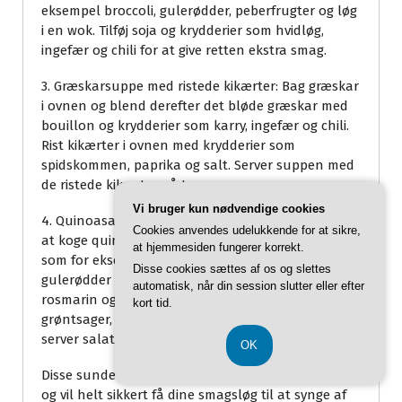
eksempel broccoli, gulerødder, peberfrugter og løg
i en wok. Tilføj soja og krydderier som hvidløg,
ingefær og chili for at give retten ekstra smag.
3. Græskarsuppe med ristede kikærter: Bag græskar
i ovnen og blend derefter det bløde græskar med
bouillon og krydderier som karry, ingefær og chili.
Rist kikærter i ovnen med krydderier som
spidskommen, paprika og salt. Server suppen med
de ristede kikærter på toppen.
Vi bruger kun nødvendige cookies
4. Quinoasalat med ristede grøntsager: Start med
Cookies anvendes udelukkende for at sikre,
at koge quinoa i en gryde. Rist derefter grøntsager
at hjemmesiden fungerer korrekt.
som for eksempel søde kartofler, rødbeder og
Disse cookies sættes af os og slettes
gulerødder i ovnen med krydderier som timian,
automatisk, når din session slutter eller efter
rosmarin og salt. Bland quinoaen med de ristede
kort tid.
grøntsager, tilsæt lidt citronsaft og olivenolie og
server salaten med lidt frisk persille på toppen.
OK
Disse sunde og lækre retter er nemme at tilberede
og vil helt sikkert få dine smagsløg til at synge af