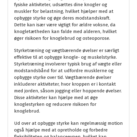
fysiske aktiviteter, udsættes dine knogler og
muskler for belastning, hvilket hjælper med at
opbygge styrke og øge deres modstandskraft.
Dette kan især være vigtigt for ældre voksne, da
knogletætheden kan falde med alderen, hvilket
øger risikoen for knoglebrud og osteoporose.
Styrketræning og vægtbærende øvelser er særligt
effektive til at opbygge knogle- og muskelstyrke.
Styrketræning involverer typisk brug af vægte eller
modstandsbånd for at udfordre musklerne og
opbygge styrke over tid. Vægtbærende øvelser
inkluderer aktiviteter, hvor kroppen er i kontakt
med jorden, såsom jogging eller hoppende øvelser.
Disse aktiviteter kan hjælpe med at øge
knoglestyrken og reducere risikoen for
knoglebrud.
Ud over at opbygge styrke kan regelmæssig motion
også hjælpe med at opretholde og forbedre
fleksibiliteten og balanceevnen, hvilket kan