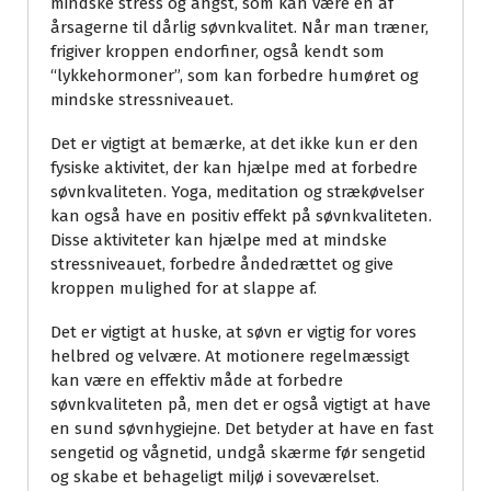
mindske stress og angst, som kan være en af
årsagerne til dårlig søvnkvalitet. Når man træner,
frigiver kroppen endorfiner, også kendt som
“lykkehormoner”, som kan forbedre humøret og
mindske stressniveauet.
Det er vigtigt at bemærke, at det ikke kun er den
fysiske aktivitet, der kan hjælpe med at forbedre
søvnkvaliteten. Yoga, meditation og strækøvelser
kan også have en positiv effekt på søvnkvaliteten.
Disse aktiviteter kan hjælpe med at mindske
stressniveauet, forbedre åndedrættet og give
kroppen mulighed for at slappe af.
Det er vigtigt at huske, at søvn er vigtig for vores
helbred og velvære. At motionere regelmæssigt
kan være en effektiv måde at forbedre
søvnkvaliteten på, men det er også vigtigt at have
en sund søvnhygiejne. Det betyder at have en fast
sengetid og vågnetid, undgå skærme før sengetid
og skabe et behageligt miljø i soveværelset.