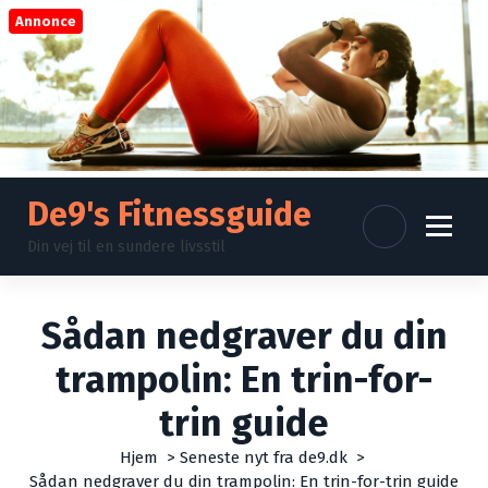
V
Annonce
i
d
e
r
e
t
i
l
De9's Fitnessguide
i
Din vej til en sundere livsstil
n
d
h
o
Sådan nedgraver du din
l
trampolin: En trin-for-
d
trin guide
Hjem
>
Seneste nyt fra de9.dk
>
Sådan nedgraver du din trampolin: En trin-for-trin guide