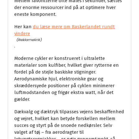
mellem favoritterne ofte måles i sekunder, sættes
der enorme ressourcer ind på at optimere hver
eneste komponent.
Her kan
du læse mere om Baskerlandet rundt
vindere
.
Moderne cykler er konstrueret i ultralette
materialer som kulfiber, hvilket giver rytterne en
fordel på de stejle baskiske stigninger.
Aerodynamiske hjul, elektroniske gear og
skræddersyede positioner på cyklen minimerer
luftmodstanden og frigør ekstra watt, når det
gælder.
Dækvalg og dæktryk tilpasses vejens beskaffenhed
og vejret, hvilket kan betyde forskellen mellem
succes og styrt på de snoede nedkørsler. Selv
valget af tøj – fra aerodragter til
letvægtsregnjakker – er nøje gennemtænkt, så