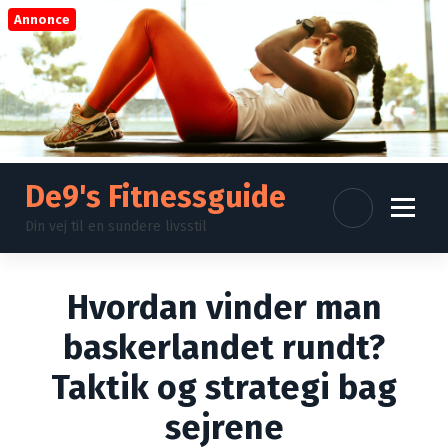
V
Annonce
i
d
e
r
e
t
i
l
De9's Fitnessguide
i
Din vej til en sundere livsstil
n
d
h
Hvordan vinder man
o
l
baskerlandet rundt?
d
Taktik og strategi bag
sejrene