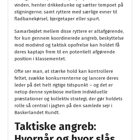
vinden, henter drikkedunke og sætter tempoet på
stigningerne; samt ryttere med særlige evner til
fladbanekørsel, bjergetaper eller spurt.
Samarbejdet mellem disse ryttere er altafgørende,
for kun gennem koordinerede angreb, beskyttelse
mod modvind og taktisk opofrelse kan holdet få
deres kaptajn frem til en potentielt afgørende
position i klassementet.
Ofte ser man, at stærke hold kan kontrollere
feltet, svække konkurrenterne og lancere deres
leder på det helt rigtige tidspunkt – og det er
netop denne symbiose mellem individuelle
præstationer og kollektiv strategi, der gør holdets
rolle så central i jagten på den samlede sejr i
Baskerlandet Rundt.
Taktiske angreb:
Hvornår og hvor slås