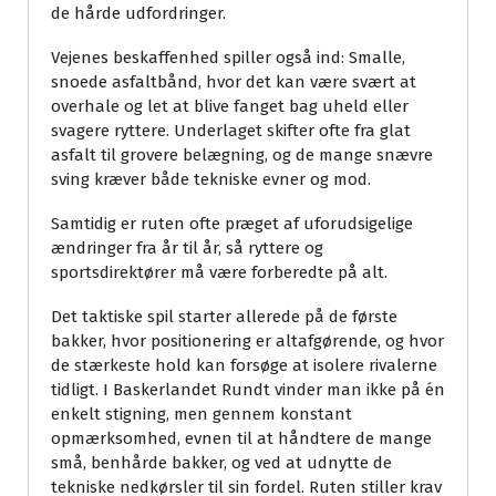
de hårde udfordringer.
Vejenes beskaffenhed spiller også ind: Smalle,
snoede asfaltbånd, hvor det kan være svært at
overhale og let at blive fanget bag uheld eller
svagere ryttere. Underlaget skifter ofte fra glat
asfalt til grovere belægning, og de mange snævre
sving kræver både tekniske evner og mod.
Samtidig er ruten ofte præget af uforudsigelige
ændringer fra år til år, så ryttere og
sportsdirektører må være forberedte på alt.
Det taktiske spil starter allerede på de første
bakker, hvor positionering er altafgørende, og hvor
de stærkeste hold kan forsøge at isolere rivalerne
tidligt. I Baskerlandet Rundt vinder man ikke på én
enkelt stigning, men gennem konstant
opmærksomhed, evnen til at håndtere de mange
små, benhårde bakker, og ved at udnytte de
tekniske nedkørsler til sin fordel. Ruten stiller krav