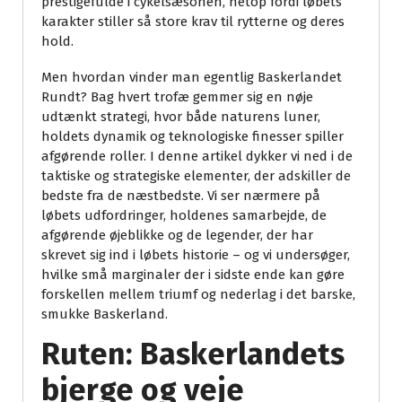
prestigefulde i cykelsæsonen, netop fordi løbets
karakter stiller så store krav til rytterne og deres
hold.
Men hvordan vinder man egentlig Baskerlandet
Rundt? Bag hvert trofæ gemmer sig en nøje
udtænkt strategi, hvor både naturens luner,
holdets dynamik og teknologiske finesser spiller
afgørende roller. I denne artikel dykker vi ned i de
taktiske og strategiske elementer, der adskiller de
bedste fra de næstbedste. Vi ser nærmere på
løbets udfordringer, holdenes samarbejde, de
afgørende øjeblikke og de legender, der har
skrevet sig ind i løbets historie – og vi undersøger,
hvilke små marginaler der i sidste ende kan gøre
forskellen mellem triumf og nederlag i det barske,
smukke Baskerland.
Ruten: Baskerlandets
bjerge og veje