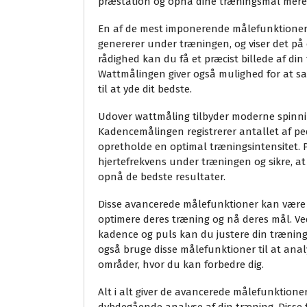
præstation og opnå dine træningsmål mere e
En af de mest imponerende målefunktioner 
genererer under træningen, og viser det på
rådighed kan du få et præcist billede af din
Wattmålingen giver også mulighed for at s
til at yde dit bedste.
Udover wattmåling tilbyder moderne spinni
Kadencemålingen registrerer antallet af pe
opretholde en optimal træningsintensitet. 
hjertefrekvens under træningen og sikre, a
opnå de bedste resultater.
Disse avancerede målefunktioner kan være s
optimere deres træning og nå deres mål. Ved
kadence og puls kan du justere din træning 
også bruge disse målefunktioner til at analy
områder, hvor du kan forbedre dig.
Alt i alt giver de avancerede målefunktione