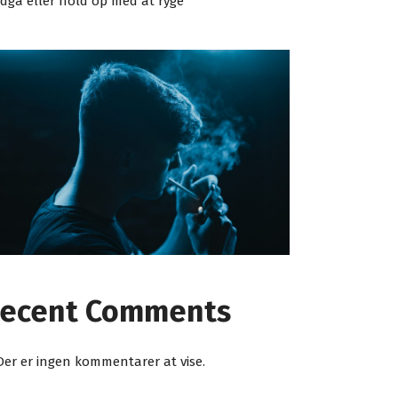
dgå eller hold op med at ryge
ecent Comments
Der er ingen kommentarer at vise.