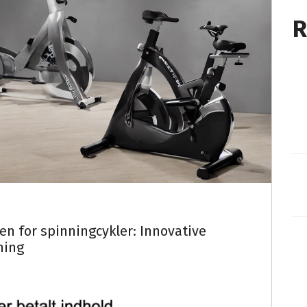
R
n for spinningcykler: Innovative
ning