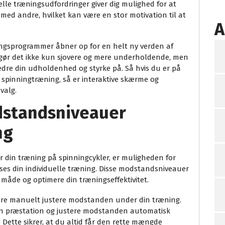
elle træningsudfordringer giver dig mulighed for at
 med andre, hvilket kan være en stor motivation til at
A
ingsprogrammer åbner op for en helt ny verden af
 gør det ikke kun sjovere og mere underholdende, men
edre din udholdenhed og styrke på. Så hvis du er på
 spinningtræning, så er interaktive skærme og
valg.
dstandsniveauer
ng
er din træning på spinningcykler, er muligheden for
es din individuelle træning. Disse modstandsniveauer
e måde og optimere din træningseffektivitet.
re manuelt justere modstanden under din træning.
 din præstation og justere modstanden automatisk
 Dette sikrer, at du altid får den rette mængde