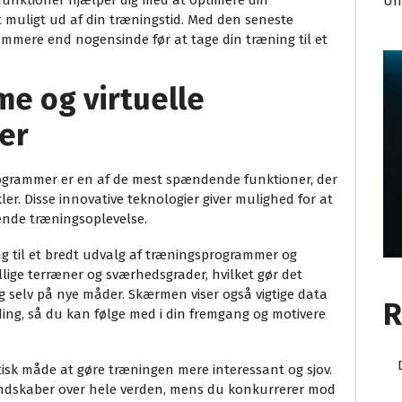
funktioner hjælper dig med at optimere din
Un
 muligt ud af din træningstid. Med den seneste
emmere end nogensinde før at tage din træning til et
me og virtuelle
er
rogrammer er en af de mest spændende funktioner, der
ler. Disse innovative teknologier giver mulighed for at
nde træningsoplevelse.
g til et bredt udvalg af træningsprogrammer og
llige terræner og sværhedsgrader, hvilket gør det
ig selv på nye måder. Skærmen viser også vigtige data
R
ing, så du kan følge med i din fremgang og motivere
isk måde at gøre træningen mere interessant og sjov.
andskaber over hele verden, mens du konkurrerer mod