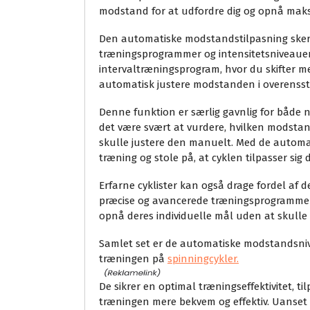
modstand for at udfordre dig og opnå maks
Den automatiske modstandstilpasning sker i 
træningsprogrammer og intensitetsniveauer.
intervaltræningsprogram, hvor du skifter mel
automatisk justere modstanden i overens
Denne funktion er særlig gavnlig for både 
det være svært at vurdere, hvilken modsta
skulle justere den manuelt. Med de autom
træning og stole på, at cyklen tilpasser sig 
Erfarne cyklister kan også drage fordel af 
præcise og avancerede træningsprogrammer.
opnå deres individuelle mål uden at skull
Samlet set er de automatiske modstandsni
træningen på
spinningcykler.
De sikrer en optimal træningseffektivitet, ti
træningen mere bekvem og effektiv. Uanset o