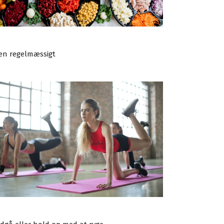
æn regelmæssigt