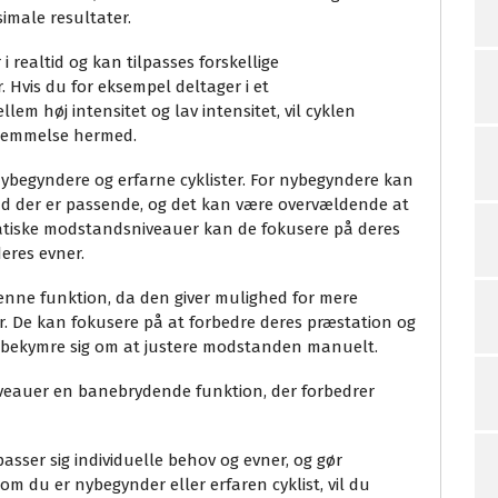
imale resultater.
realtid og kan tilpasses forskellige
 Hvis du for eksempel deltager i et
lem høj intensitet og lav intensitet, vil cyklen
stemmelse hermed.
nybegyndere og erfarne cyklister. For nybegyndere kan
nd der er passende, og det kan være overvældende at
atiske modstandsniveauer kan de fokusere på deres
deres evner.
denne funktion, da den giver mulighed for mere
 De kan fokusere på at forbedre deres præstation og
e bekymre sig om at justere modstanden manuelt.
veauer en banebrydende funktion, der forbedrer
lpasser sig individuelle behov og evner, og gør
m du er nybegynder eller erfaren cyklist, vil du