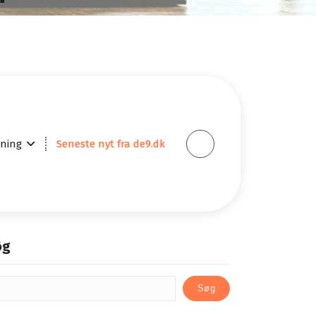
ktioner
ning
Seneste nyt fra de9.dk
øg
Søg