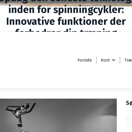
inden for spinningcykler:
Innovative funktioner der
forbedrer din træning
Hjem
>
Seneste nyt fra de9.dk
>
den seneste teknologi inden for spinningcykler: Innovative fun
der forbedrer din træning
Forside
Kost
Træ
S