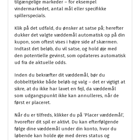
tilgængelige markeder – for eksempel
vindermarkedet, antal mål eller specifikke
spillerspecials.
Klik på det udfald, du ønsker at satse på; herefter
dukker det valgte væddemål automatisk op på din
kupon, som oftest vises i højre side af skærmen.
Indtast det beløb, du vil satse, og hold øje med
den potentielle gevinst, som opdateres automatisk
ud fra de aktuelle odds.
Inden du bekræfter dit væddemål, bør du
dobbelttjekke både beløb og valg – det er vigtigt at
sikre, at du ikke har lavet en fejl, da væddemål
som udgangspunkt ikke kan annulleres, når de
først er placeret.
Når du er tilfreds, klikker du på ‘Placer væddemål’,
hvorefter dit spil er aktivt. Du kan efterfølgende
følge dine væddemål under din konto, hvor du
løbende kan holde øje med deres status og