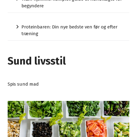
begyndere
Proteinbaren: Din nye bedste ven før og efter
træning
Sund livsstil
Spis sund mad