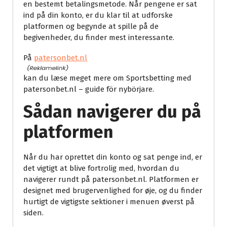
en bestemt betalingsmetode. Når pengene er sat
ind på din konto, er du klar til at udforske
platformen og begynde at spille på de
begivenheder, du finder mest interessante.
På
patersonbet.nl
kan du læse meget mere om Sportsbetting med
patersonbet.nl – guide för nybörjare.
Sådan navigerer du på
platformen
Når du har oprettet din konto og sat penge ind, er
det vigtigt at blive fortrolig med, hvordan du
navigerer rundt på patersonbet.nl. Platformen er
designet med brugervenlighed for øje, og du finder
hurtigt de vigtigste sektioner i menuen øverst på
siden.