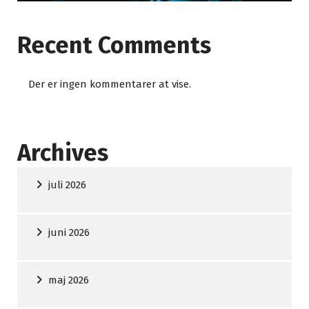
Recent Comments
Der er ingen kommentarer at vise.
Archives
juli 2026
juni 2026
maj 2026