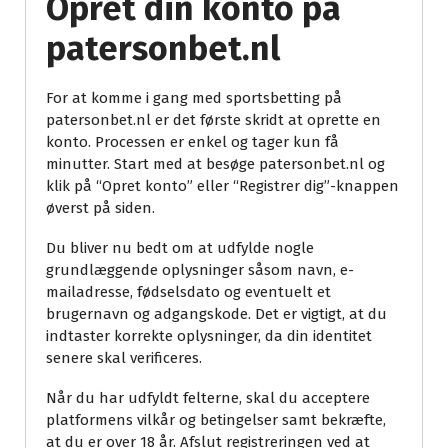
Opret din konto på
patersonbet.nl
For at komme i gang med sportsbetting på
patersonbet.nl er det første skridt at oprette en
konto. Processen er enkel og tager kun få
minutter. Start med at besøge patersonbet.nl og
klik på “Opret konto” eller “Registrer dig”-knappen
øverst på siden.
Du bliver nu bedt om at udfylde nogle
grundlæggende oplysninger såsom navn, e-
mailadresse, fødselsdato og eventuelt et
brugernavn og adgangskode. Det er vigtigt, at du
indtaster korrekte oplysninger, da din identitet
senere skal verificeres.
Når du har udfyldt felterne, skal du acceptere
platformens vilkår og betingelser samt bekræfte,
at du er over 18 år. Afslut registreringen ved at