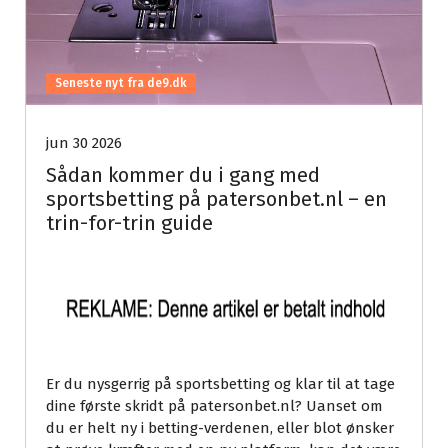
Seneste nyt fra de9.dk
jun 30 2026
Sådan kommer du i gang med
sportsbetting på patersonbet.nl – en
trin-for-trin guide
Er du nysgerrig på sportsbetting og klar til at tage
dine første skridt på patersonbet.nl? Uanset om
du er helt ny i betting-verdenen, eller blot ønsker