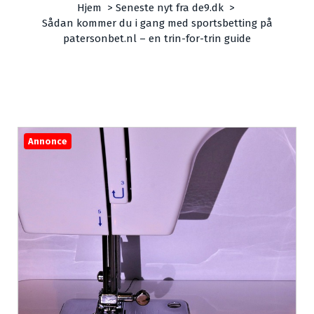
Hjem
>
Seneste nyt fra de9.dk
>
Sådan kommer du i gang med sportsbetting på
patersonbet.nl – en trin-for-trin guide
Annonce