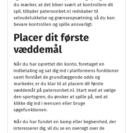
du mærker, at det bliver svært at kontrollere dit
spil, tilbyder patersonbet.nl redskaber til
selvudelukkelse og grænseopsætning, så du kan
bevare kontrollen og spille ansvarligt.
Placer dit første
væddemål
Når du har oprettet din konto, foretaget en
indbetaling og sat dig ind i platformens funktioner
samt forstået de grundlæggende odds og
markeder, er du klar til at placere dit første
væddemål på patersonbet.nl. Start med at vælge
den sportsgren, du ønsker at spille på, ved at
klikke dig ind i menuen eller bruge
søgefunktionen.
Når du har fundet en kamp eller begivenhed, der
interesserer dig, vil du se en oversigt over de