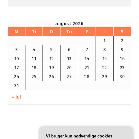
august 2026
M
Ti
O
To
F
L
S
1
2
3
4
5
6
7
8
9
10
11
12
13
14
15
16
17
18
19
20
21
22
23
24
25
26
27
28
29
30
31
« jul
Vi bruger kun nødvendige cookies